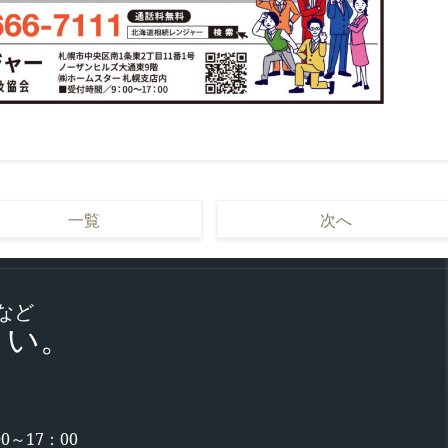
一覧
次へ
など
さい。
0～17：00