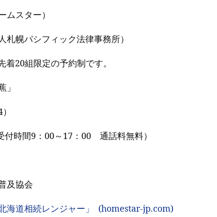
ームスター）
人札幌パシフィック法律事務所）
先着20組限定の予約制です。
蕉」
4）
1（受付時間9：00～17：00 通話料無料）
普及協会
相続レンジャー」 (homestar-jp.com)